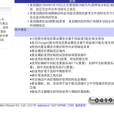
更換
1.
會員國於2004年6月30日(正式通過後18個月內)需將指令制定
規、規定完全符合本項指令之規定。
2.
當會員國採取相關條款時必須提供適當的參考文件資料在官方
並且提供取得的管道。
5 年，
3.
會員國應告知(聯繫)執委會，會員國內部所執行有關本項指令
力產品
與相關規定。
T、標準
除外條款：
體電路
R矽控整
●小型螢光燈泡其重金屬汞含量不得超過5毫克/每支燈泡
電器、
●直式(Straight)螢光燈泡其重金屬汞含量不得超過10毫克/每支
●燈泡內重金屬汞含量於附件內未明確提及者
●重金屬汞於實驗室設備內
●重金屬鉛使用於輻射或放射線保護裝備中
●鉛使用於映像管(CRT)玻璃、燈泡和螢光管
●使用於鋼材中的鉛含量最高為0.3%(重量)，鋁材中含鉛量最高為0
量)，銅中含鉛量最高為4%(重量)。
●鉛使用於電子器材中陶製零件。
●硒光電池表面之氧化鎘
●特定物品中為防腐蝕所使用的鈍化金屬鎘
●重金屬鉛、鎘、汞使用于源子吸光譜儀中之中空陰極管與其
設備
●吸收式冷藏櫃冷卻系統使用六價鉻防腐蝕劑。
Wen Sheuan Co., Ltd.
| 設計者:
styleshout
| 驗證
XHTML
|
CSS
返回首頁