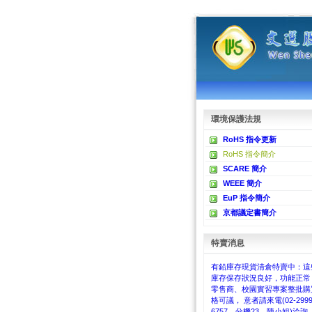
環境保護法規
RoHS 指令更新
RoHS 指令簡介
SCARE 簡介
WEEE 簡介
EuP 指令簡介
京都議定書簡介
特賣消息
有鉛庫存現貨清倉特賣中：這
庫存保存狀況良好，功能正常
零售商、校園實習專案整批購
格可議， 意者請來電(02-2999
6757，分機23，陳小姐)洽詢