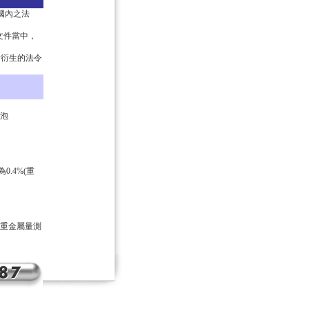
成國內之法
文件當中，
所衍生的法令
燈泡
.4%(重
他重金屬量測