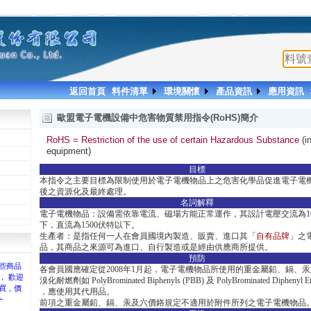
返回首頁
料件清單
環境關懷
產品資訊
應用資訊
歐盟電子電機設備中危害物質禁用指令(RoHS)簡介
RoHS = Restriction of the use of certain Hazardous Substance
(i
equipment)
目標
本指令之主要目標為限制使用於電子電機物品上之危害化學品促進電子電
後之資源化及最終處理。
名詞解釋
電子電機物品：設備需依靠電流、磁場方能正常運作，其設計電壓交流為10
下，直流為1500伏特以下。
生產者：是指任何一人在會員國境內製造、販賣、進口其「
自有品牌
」之
品，其商品之來源可為進口、自行製造或是經由供應商所提供。
預防
些商品
各會員國應確定從2008年1月起，電子電機物品所使用的重金屬鉛、鎘、
， 歡迎
溴化耐燃劑如 PolyBrominated Biphenyls (PBB) 及 PolyBrominated Diphenyl Et
買，價
，應使用其代用品。
-
前項之重金屬鉛、鎘、汞及六價鉻規定不適用於附件所列之電子電機物品
。