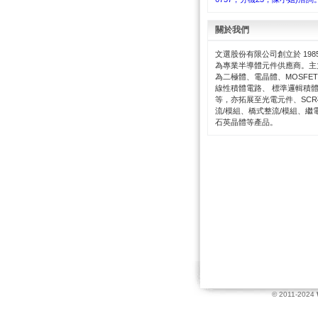
關於我們
文選股份有限公司創立於 198
為專業半導體元件供應商。主
為二極體、電晶體、MOSFE
線性積體電路、 標準邏輯積
等，亦拓展至光電元件、SC
流/模組、橋式整流/模組、繼
石英晶體等產品。
© 2011-2024