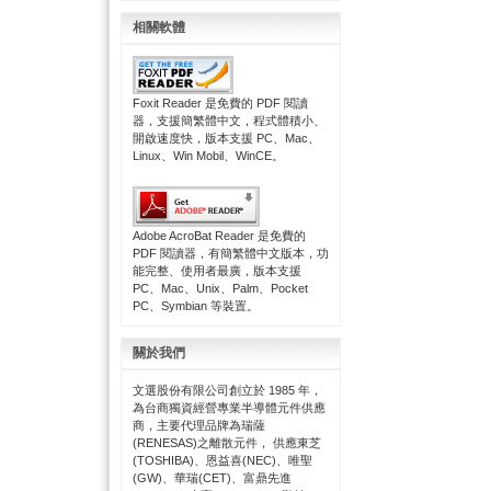
相關軟體
Foxit Reader 是免費的 PDF 閱讀
器，支援簡繁體中文，程式體積小、
開啟速度快，版本支援 PC、Mac、
Linux、Win Mobil、WinCE。
Adobe AcroBat Reader 是免費的
PDF 閱讀器，有簡繁體中文版本，功
能完整、使用者最廣，版本支援
PC、Mac、Unix、Palm、Pocket
PC、Symbian 等裝置。
關於我們
文選股份有限公司創立於 1985 年，
為台商獨資經營專業半導體元件供應
商，主要代理品牌為瑞薩
(RENESAS)之離散元件， 供應東芝
(TOSHIBA)、恩益喜(NEC)、唯聖
(GW)、華瑞(CET)、富鼎先進