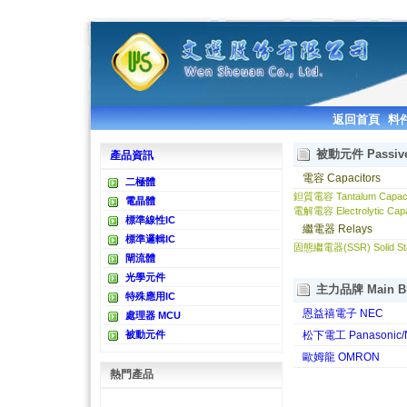
返回首頁
料
被動元件 Passive
產品資訊
電容 Capacitors
二極體
鉭質電容 Tantalum Capaci
電晶體
電解電容 Electrolytic Capa
標準線性IC
繼電器 Relays
標準邏輯IC
固態繼電器(SSR) Solid Sta
閘流體
光學元件
主力品牌 Main B
特殊應用IC
恩益禧電子 NEC
處理器 MCU
被動元件
松下電工 Panasonic/N
歐姆龍 OMRON
熱門產品