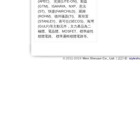
(APEC)、 光寶(LITE-ON)、勤益
(GTM)、ISAHAYA、NXP、意法
(ST)、快捷(FAIRCHILD)、羅姆
(ROHM)、德州儀器(TI)、 斯坦雷
(STANLEY)、喜可仕(SECOS)、海灣
(GULF)等主動元件，主力產品為二
極體、電晶體、MOSFET、標準線性
積體電路、 標準邏輯積體電路等。
© 2011-2024
Wen Sheuan Co., Ltd.
| 設計者:
stylesh